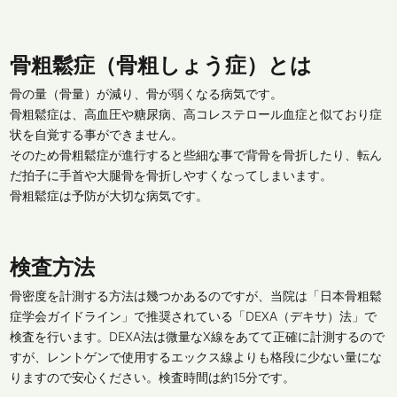
骨粗鬆症（骨粗しょう症）とは
骨の量（骨量）が減り、骨が弱くなる病気です。
骨粗鬆症は、高血圧や糖尿病、高コレステロール血症と似ており症
状を自覚する事ができません。
そのため骨粗鬆症が進行すると些細な事で背骨を骨折したり、転ん
だ拍子に手首や大腿骨を骨折しやすくなってしまいます。
骨粗鬆症は予防が大切な病気です。
検査方法
骨密度を計測する方法は幾つかあるのですが、当院は「日本骨粗鬆
症学会ガイドライン」で推奨されている「DEXA（デキサ）法」で
検査を行います。DEXA法は微量なX線をあてて正確に計測するので
すが、レントゲンで使用するエックス線よりも格段に少ない量にな
りますので安心ください。検査時間は約15分です。