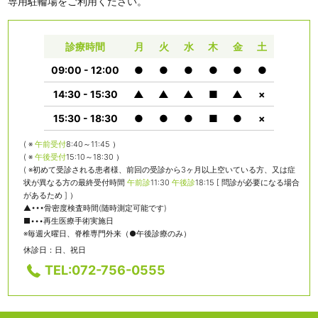
専用駐輪場をご利用ください。
診療時間
月
火
水
木
金
土
09:00 - 12:00
●
●
●
●
●
●
14:30 - 15:30
▲
▲
▲
■
▲
×
15:30 - 18:30
●
●
●
■
●
×
( ※
午前受付
8:40～11:45 ）
( ※
午後受付
15:10～18:30 ）
( ※初めて受診される患者様、前回の受診から3ヶ月以上空いている方、又は症
状が異なる方の最終受付時間
午前診
11:30
午後診
18:15 [ 問診が必要になる場合
があるため ] ）
▲•••骨密度検査時間(随時測定可能です)
■•••再生医療手術実施日
※毎週火曜日、脊椎専門外来（●午後診療のみ）
休診日：日、祝日
TEL:072-756-0555