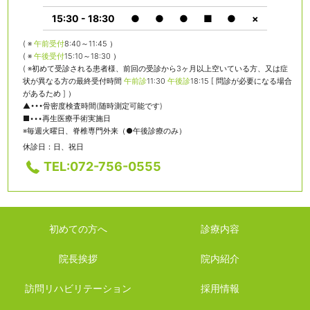
15:30 - 18:30
●
●
●
■
●
×
( ※
午前受付
8:40～11:45 ）
( ※
午後受付
15:10～18:30 ）
( ※初めて受診される患者様、前回の受診から3ヶ月以上空いている方、又は症
状が異なる方の最終受付時間
午前診
11:30
午後診
18:15 [ 問診が必要になる場合
があるため ] ）
▲•••骨密度検査時間(随時測定可能です)
■•••再生医療手術実施日
※毎週火曜日、脊椎専門外来（●午後診療のみ）
休診日：日、祝日
TEL:072-756-0555
初めての方へ
診療内容
院長挨拶
院内紹介
訪問リハビリテーション
採用情報