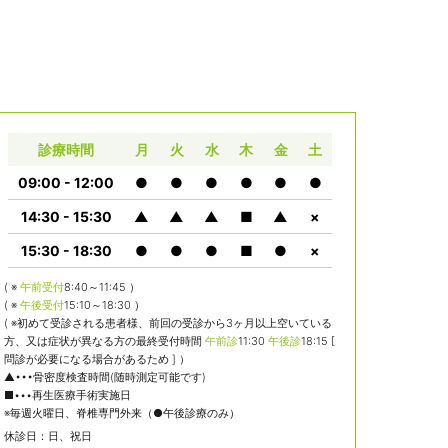
診療時間
月
火
水
木
金
土
09:00 - 12:00
●
●
●
●
●
●
14:30 - 15:30
▲
▲
▲
■
▲
×
15:30 - 18:30
●
●
●
■
●
×
( ※
午前受付
8:40～11:45 ）
( ※
午後受付
15:10～18:30 ）
( ※初めて受診される患者様、前回の受診から3ヶ月以上空いている
方、又は症状が異なる方の最終受付時間
午前診
11:30
午後診
18:15 [
問診が必要になる場合があるため ] ）
▲•••骨密度検査時間(随時測定可能です)
■•••再生医療手術実施日
※毎週火曜日、脊椎専門外来（●午後診療のみ）
休診日：日、祝日