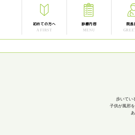
初めての方へ
診療内容
院長
A FIRST
MENU
GREE
歩いてい
子供が風邪を
あ