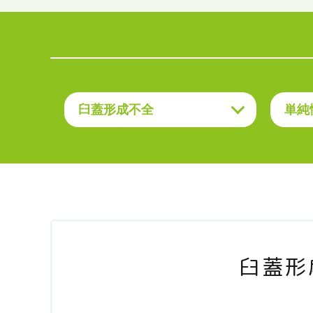
臼蓋形成不全
単純
臼蓋形