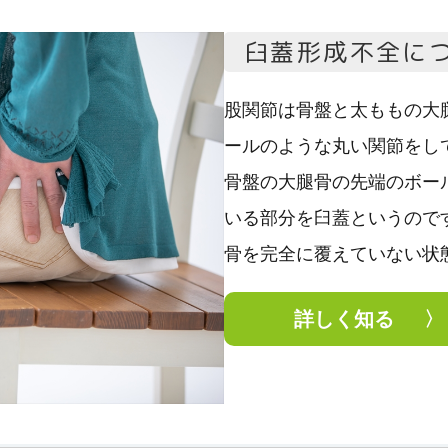
臼蓋形成不全に
股関節は骨盤と太ももの大
ールのような丸い関節をし
骨盤の大腿骨の先端のボー
いる部分を臼蓋というので
骨を完全に覆えていない状
詳しく知る