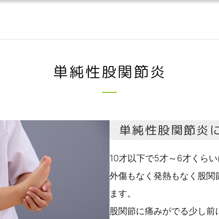
単純性股関節炎
単純性股関節炎
10才以下で5才～6才くら
外傷もなく発熱もなく股関
ます。
股関節に痛みがでる少し前