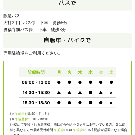
バスで
阪急バス
火打2丁目バス停 下車 徒歩5分
勝福寺前バス停 下車 徒歩8分
自転車・バイクで
専用駐輪場をご利用ください。
診療時間
月
火
水
木
金
土
09:00 - 12:00
●
●
●
●
●
●
14:30 - 15:30
▲
▲
▲
■
▲
×
15:30 - 18:30
●
●
●
■
●
×
( ※
午前受付
8:40～11:45 ）
( ※
午後受付
15:10～18:30 ）
( ※初めて受診される患者様、前回の受診から3ヶ月以上空いている方、又は症
状が異なる方の最終受付時間
午前診
11:30
午後診
18:15 [ 問診が必要になる場合