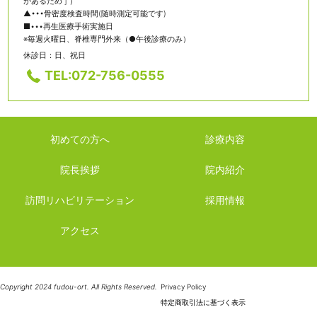
があるため ] ）
▲•••骨密度検査時間(随時測定可能です)
■•••再生医療手術実施日
※毎週火曜日、脊椎専門外来（●午後診療のみ）
休診日：日、祝日
TEL:072-756-0555
初めての方へ
診療内容
院長挨拶
院内紹介
訪問リハビリテーション
採用情報
アクセス
Copyright 2024 fudou-ort. All Rights Reserved.
Privacy Policy
特定商取引法に基づく表示