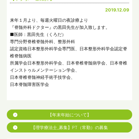
2019.12.09
来年１月より、毎週火曜日の夜診療より
『脊髄外科ドクター』の黒田先生が加入致します。
■医師：黒田先生（くろだ）
専門分野脊椎脊髄外科、整形外科
認定資格日本整形外科学会専門医、日本整形外科学会認定脊
椎脊髄病医
所属学会日本整形外科学会、日本脊椎脊髄病学会、日本脊椎
インストゥルメンテーション学会、
日本脊椎脊髄神経手術手技学会、
日本脊髄障害医学会
【年末年始について】
【理学療法士_募集】PT（常勤）の募集