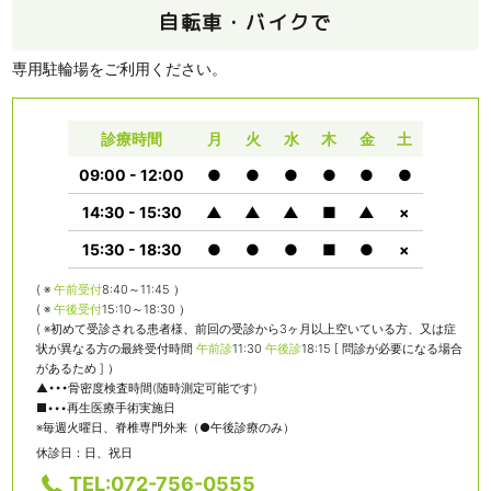
自転車・バイクで
専用駐輪場をご利用ください。
診療時間
月
火
水
木
金
土
09:00 - 12:00
●
●
●
●
●
●
14:30 - 15:30
▲
▲
▲
■
▲
×
15:30 - 18:30
●
●
●
■
●
×
( ※
午前受付
8:40～11:45 ）
( ※
午後受付
15:10～18:30 ）
( ※初めて受診される患者様、前回の受診から3ヶ月以上空いている方、又は症
状が異なる方の最終受付時間
午前診
11:30
午後診
18:15 [ 問診が必要になる場合
があるため ] ）
▲•••骨密度検査時間(随時測定可能です)
■•••再生医療手術実施日
※毎週火曜日、脊椎専門外来（●午後診療のみ）
休診日：日、祝日
TEL:072-756-0555