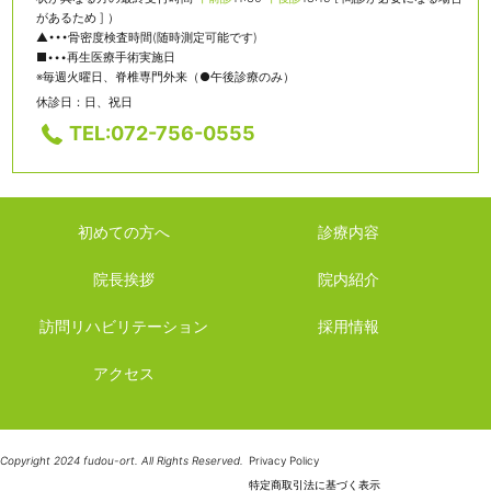
があるため ] ）
▲•••骨密度検査時間(随時測定可能です)
■•••再生医療手術実施日
※毎週火曜日、脊椎専門外来（●午後診療のみ）
休診日：日、祝日
TEL:072-756-0555
初めての方へ
診療内容
院長挨拶
院内紹介
訪問リハビリテーション
採用情報
アクセス
Copyright 2024 fudou-ort. All Rights Reserved.
Privacy Policy
特定商取引法に基づく表示