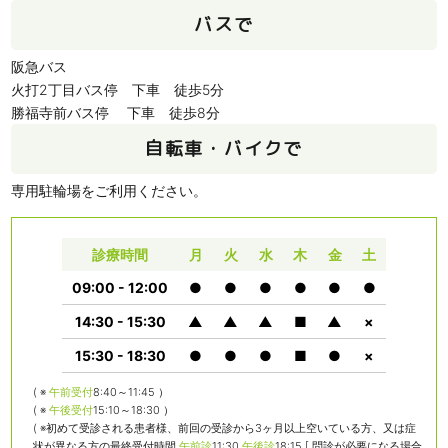
バスで
阪急バス
火打2丁目バス停 下車 徒歩5分
勝福寺前バス停 下車 徒歩8分
自転車・バイクで
専用駐輪場をご利用ください。
診療時間
月
火
水
木
金
土
09:00 - 12:00
●
●
●
●
●
●
14:30 - 15:30
▲
▲
▲
■
▲
×
15:30 - 18:30
●
●
●
■
●
×
( ※
午前受付
8:40～11:45 ）
( ※
午後受付
15:10～18:30 ）
( ※初めて受診される患者様、前回の受診から3ヶ月以上空いている方、又は症
状が異なる方の最終受付時間
午前診
11:30
午後診
18:15 [ 問診が必要になる場合