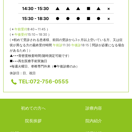
14:30 - 15:30
▲
▲
▲
■
▲
×
15:30 - 18:30
●
●
●
■
●
×
( ※
午前受付
8:40～11:45 ）
( ※
午後受付
15:10～18:30 ）
( ※初めて受診される患者様、前回の受診から3ヶ月以上空いている方、又は症
状が異なる方の最終受付時間
午前診
11:30
午後診
18:15 [ 問診が必要になる場合
があるため ] ）
▲•••骨密度検査時間(随時測定可能です)
■•••再生医療手術実施日
※毎週火曜日、脊椎専門外来（●午後診療のみ）
休診日：日、祝日
TEL:072-756-0555
初めての方へ
診療内容
院長挨拶
院内紹介