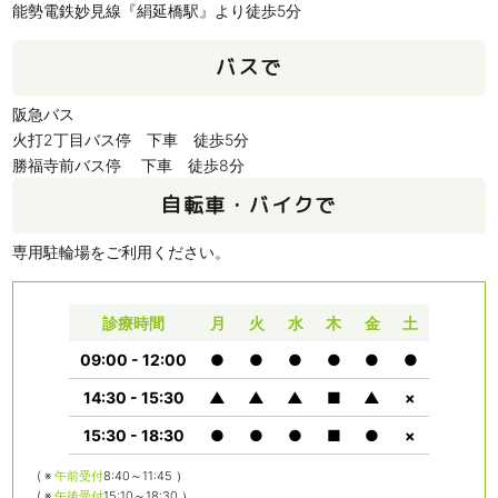
能勢電鉄妙見線『絹延橋駅』より徒歩5分
バスで
阪急バス
火打2丁目バス停 下車 徒歩5分
勝福寺前バス停 下車 徒歩8分
自転車・バイクで
専用駐輪場をご利用ください。
診療時間
月
火
水
木
金
土
09:00 - 12:00
●
●
●
●
●
●
14:30 - 15:30
▲
▲
▲
■
▲
×
15:30 - 18:30
●
●
●
■
●
×
( ※
午前受付
8:40～11:45 ）
( ※
午後受付
15:10～18:30 ）