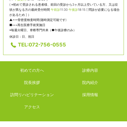
( ※初めて受診される患者様、前回の受診から3ヶ月以上空いている方、又は症
状が異なる方の最終受付時間
午前診
11:30
午後診
18:15 [ 問診が必要になる場合
があるため ] ）
▲•••骨密度検査時間(随時測定可能です)
■•••再生医療手術実施日
※毎週火曜日、脊椎専門外来（●午後診療のみ）
休診日：日、祝日
TEL:072-756-0555
初めての方へ
診療内容
院長挨拶
院内紹介
訪問リハビリテーション
採用情報
アクセス