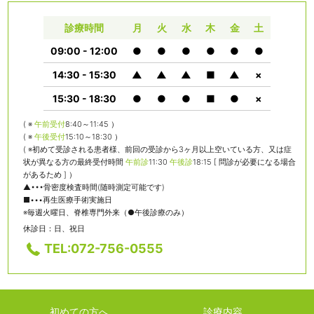
診療時間
月
火
水
木
金
土
09:00 - 12:00
●
●
●
●
●
●
14:30 - 15:30
▲
▲
▲
■
▲
×
15:30 - 18:30
●
●
●
■
●
×
( ※
午前受付
8:40～11:45 ）
( ※
午後受付
15:10～18:30 ）
( ※初めて受診される患者様、前回の受診から3ヶ月以上空いている方、又は症
状が異なる方の最終受付時間
午前診
11:30
午後診
18:15 [ 問診が必要になる場合
があるため ] ）
▲•••骨密度検査時間(随時測定可能です)
■•••再生医療手術実施日
※毎週火曜日、脊椎専門外来（●午後診療のみ）
休診日：日、祝日
TEL:072-756-0555
初めての方へ
診療内容